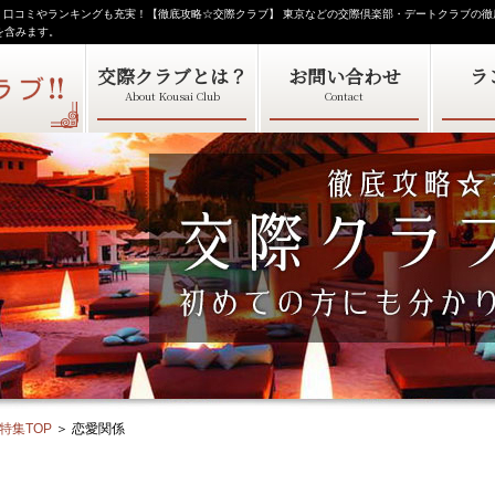
説！口コミやランキングも充実！【徹底攻略☆交際クラブ】 東京などの交際倶楽部・デートクラブの
を含みます。
交際クラブとは？
お問い合わせ
ラ
About Kousai Club
Contact
特集TOP
＞
恋愛関係