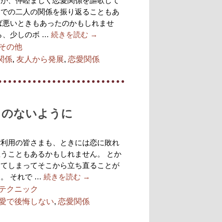
すが、仲睦まじく恋愛関係を謳歌して
までの二人の関係を振り返ることもあ
ば悪いときもあったのかもしれませ
ら、少しのボ …
続きを読む
→
その他
関係
,
友人から発展
,
恋愛関係
とのないように
ご利用の皆さまも、ときには恋に敗れ
うこともあるかもしれません。 とか
ってしまってそこから立ち直ることが
。 それで …
続きを読む
→
テクニック
愛で後悔しない
,
恋愛関係