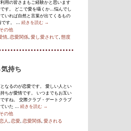
ご利用の皆さまもご経験かと思います
です。 どこで愛を囁くか…悩んでし
していれば自然と言葉が出てくるもの
情です。 …
続きを読む
→
その他
愛情
,
恋愛関係
,
愛し愛されて
,
態度
る気持ち
となるのが恋愛です。 愛しい人とい
持ちが愛情です。 いつまでもお互い
ですね。 交際クラブ・デートクラブ
ていた …
続きを読む
→
その他
恋人
,
恋愛
,
恋愛関係
,
愛される