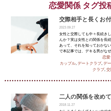
恋愛関係 タグ投
交際相手と長くお
2023.09.27
女性と交際しても中々長続き
んか？実は女性との関係を長
あって、それを知っておかない
で本記事では、デキる男がなぜ
恋愛
カップル
,
デートクラブ
,
デ
クラブ
,
交
二人の関係を改め
2018.11.27