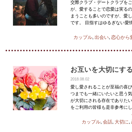
交際クラブ・デートクラブを
が、愛することで恋愛は実るの
まうことも多いのですが、愛
です。 目指すはゆるぎない愛
カップル
,
出会い
,
恋心から
お互いを大切にす
2018.08.02
愛し愛されることが至福の喜び
つまでも一緒にいたいと思う気
が大切にされる存在でありたい
をご利用の皆様も是非参考にし
カップル
,
会話
,
大切に
,