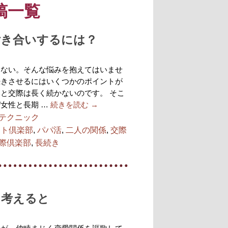
稿一覧
付き合いするには？
しない。そんな悩みを抱えてはいませ
続きさせるにはいくつかのポイントが
と交際は長く続かないのです。 そこ
女性と長期 …
続きを読む
→
テクニック
ート倶楽部
,
パパ活
,
二人の関係
,
交際
際倶楽部
,
長続き
て考えると