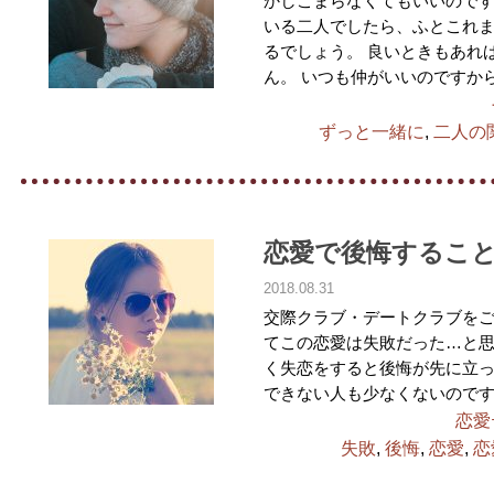
かしこまらなくてもいいので
いる二人でしたら、ふとこれ
るでしょう。 良いときもあれ
ん。 いつも仲がいいのですか
ずっと一緒に
,
二人の
恋愛で後悔するこ
2018.08.31
交際クラブ・デートクラブを
てこの恋愛は失敗だった…と思
く失恋をすると後悔が先に立
できない人も少なくないのです
恋愛
失敗
,
後悔
,
恋愛
,
恋