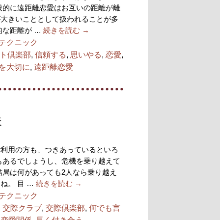
般的に遠距離恋愛はお互いの距離が離
が大きいこととして扱われることが多
的な距離が …
続きを読む
→
テクニック
ト倶楽部
,
信頼する
,
思いやる
,
恋愛
,
を大切に
,
遠距離恋愛
夫
ご利用の方も、つきあっているといろ
もあるでしょうし、危機を乗り越えて
結局は何があっても2人なら乗り越え
ね。 目 …
続きを読む
→
テクニック
,
交際クラブ
,
交際倶楽部
,
何でも言